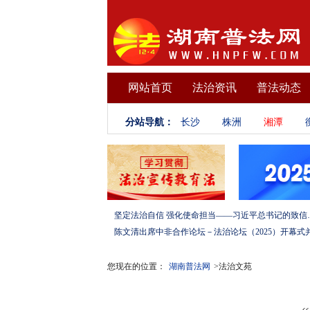
网站首页
法治资讯
普法动态
分站导航：
长沙
株洲
湘潭
坚定法治自信 强化使命担当——习
您现在的位置：
湖南普法网
>法治文苑