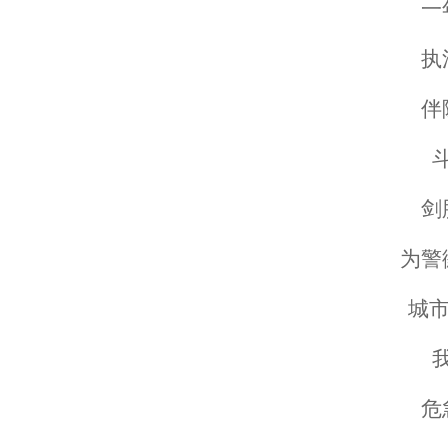
一
执
伴
剑
为警
城市
危