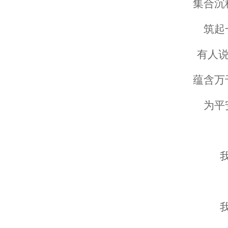
集合沉
筑起
有人说
蕴含万
为平