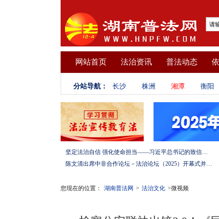
网站首页
法治资讯
普法动态
分站导航：
长沙
株洲
湘潭
衡阳
坚定法治自信 强化使命担当——习近平总书记的致信激励法学法律工作者投身全面依法治国伟大实践
陈文清出席中非合作论坛－法治论坛（2025）开幕式并在湖南调研
您现在的位置：
湖南普法网
>
法治文化
>微视频