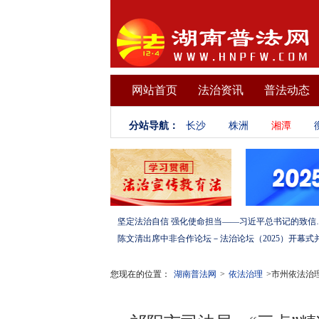
网站首页
法治资讯
普法动态
分站导航：
长沙
株洲
湘潭
坚定法治自信 强化使命担当——习
您现在的位置：
湖南普法网
>
依法治理
>市州依法治