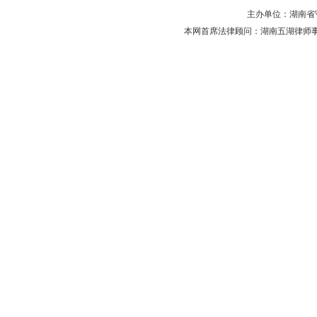
主办单位：湖南省守法普
本网首席法律顾问：湖南五湖律师事务所 主任