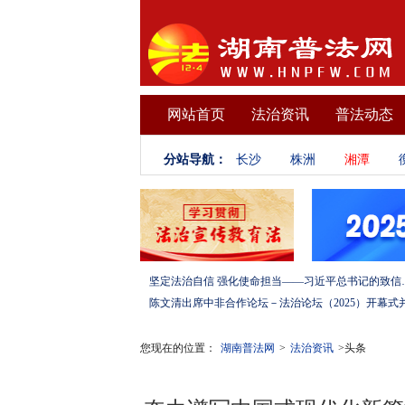
网站首页
法治资讯
普法动态
分站导航：
长沙
株洲
湘潭
坚定法治自信 强化使命担当——习
您现在的位置：
湖南普法网
>
法治资讯
>头条