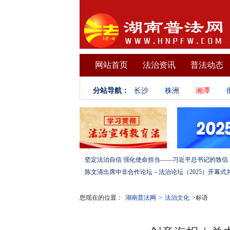
网站首页
法治资讯
普法动态
分站导航：
长沙
株洲
湘潭
坚定法治自信 强化使命担当——习
您现在的位置：
湖南普法网
>
法治文化
>标语