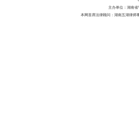
主办单位：湖南省守法普
本网首席法律顾问：湖南五湖律师事务所 主任