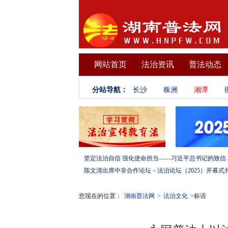
网站首页
法治资讯
普法动态
分站导航：
长沙
株洲
湘潭
坚定法治自信 强化使命担当——习
您现在的位置：
湖南普法网
>
法治文化
>标语