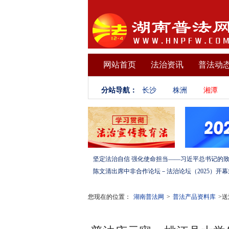
网站首页
法治资讯
普法动
分站导航：
长沙
株洲
湘潭
您现在的位置：
湖南普法网
>
普法产品资料库
>