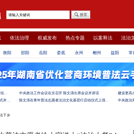
态
依法治理
权威发布
热点专题
以案释法
法治
衡阳
邵阳
岳阳
娄底
永州
郴州
益阳
常
坚定法治自信 强化使命担当——习近平总书记的致信激励法学法律工作者投身全面依法治国伟大实践
中央政法工作会议在京召开 陈文清出席会议并讲话
陈文清出席中非合作论坛－法治论坛（2025）开幕式并在湖南调研
陈文清在青年普法志愿者法治文化基层行启动仪式上强调 以学习宣传习近平法治思想引领普法工作
送法下乡