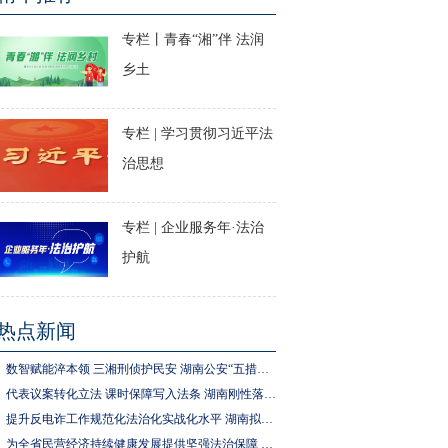
专栏丨青春“湘”伴 法润
乡土
专栏 | 学习贯彻习近平法
治思想
专栏 | 企业服务年·法治
护航
热点新闻
数智赋能淬本领 三湘刑侦护民安 湖南公安“五措并举”推进执法规范化建设
代表议案转化立法 课时保障写入法条 湖南刚性落实中小学生体育锻炼要求
提升反电诈工作规范化法治化实战化水平 湖南拟为反电诈工作立法
为全省民营经济持续健康发展提供坚强法治保障 湖南拟出台实施民营经济促进法办法