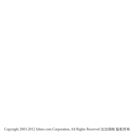
Copyright 2003-2012 fzhnw.com Corporation, All Rights Reserved 法治湖南 版权所有