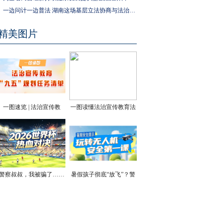
一边问计一边普法 湖南这场基层立法协商与法治宣传活动走进社区
精美图片
一图速览 | 法治宣传教
一图读懂法治宣传教育法
育“九五”规划任务清单
| 你的终身学法权利和义
务，有法律保障了
警察叔叔，我被骗了……
暑假孩子彻底“放飞”？警
方安全提醒！