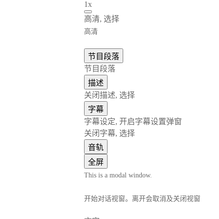
1x
高清
, 选择
高清
节目段落
节目段落
描述
关闭描述
, 选择
字幕
字幕设定
, 开启字幕设置弹窗
关闭字幕
, 选择
音轨
全屏
This is a modal window.
开始对话视窗。离开会取消及关闭视窗