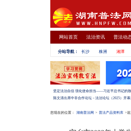
网站首页
法治资讯
普法动
分站导航：
长沙
株洲
湘潭
您现在的位置：
湖南普法网
>
普法产品资料库
>