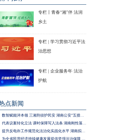
专栏丨青春“湘”伴 法润
乡土
专栏 | 学习贯彻习近平法
治思想
专栏 | 企业服务年·法治
护航
热点新闻
数智赋能淬本领 三湘刑侦护民安 湖南公安“五措并举”推进执法规范化建设
代表议案转化立法 课时保障写入法条 湖南刚性落实中小学生体育锻炼要求
提升反电诈工作规范化法治化实战化水平 湖南拟为反电诈工作立法
为全省民营经济持续健康发展提供坚强法治保障 湖南拟出台实施民营经济促进法办法