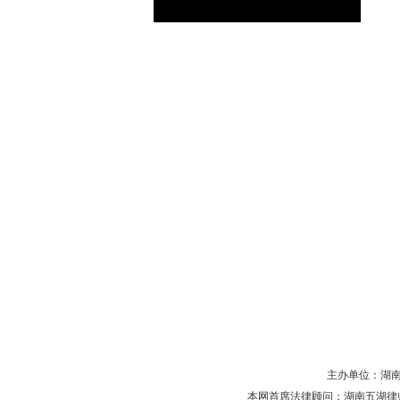
主办单位：湖南省守
本网首席法律顾问：湖南五湖律师事务所 