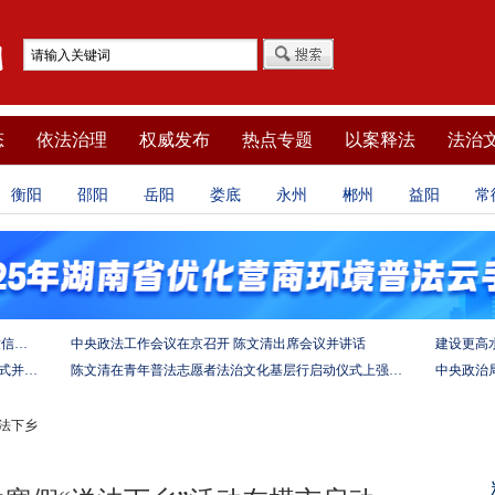
态
依法治理
权威发布
热点专题
以案释法
法治
衡阳
邵阳
岳阳
娄底
永州
郴州
益阳
常
坚定法治自信 强化使命担当——习近平总书记的致信激励法学法律工作者投身全面依法治国伟大实践
中央政法工作会议在京召开 陈文清出席会议并讲话
陈文清出席中非合作论坛－法治论坛（2025）开幕式并在湖南调研
陈文清在青年普法志愿者法治文化基层行启动仪式上强调 以学习宣传习近平法治思想引领普法工作
送法下乡