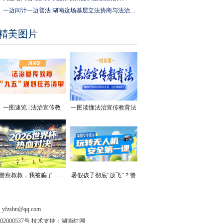
一边问计一边普法 湖南这场基层立法协商与法治宣传活动走进社区
精美图片
一图速览 | 法治宣传教
一图读懂法治宣传教育法
育“九五”规划任务清单
| 你的终身学法权利和义
务，有法律保障了
警察叔叔，我被骗了……
暑假孩子彻底“放飞”？警
方安全提醒！
shn@qq.com
202000537号 技术支持：湖南红网