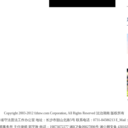
Copyright 2003-2012 fzhnw.com Corporation, All Rights Reserved 法治湖南 版权所有
法普法工作办公室 地址：长沙市韶山北路5号 联系电话：0731-84586213 E_Mail：yfz
主任律师 郑宇敦 电话：19873072277 湘ICP备09027896号 湘公网安备 43010