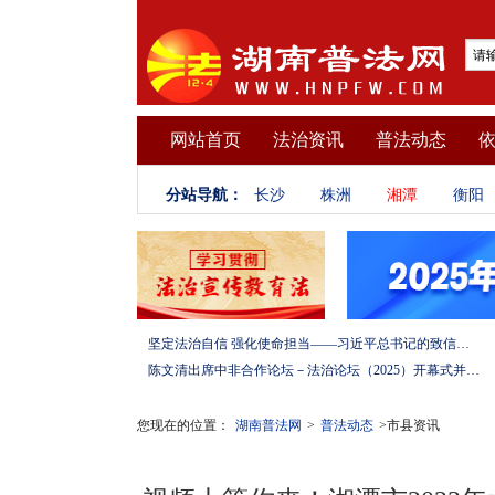
网站首页
法治资讯
普法动态
分站导航：
长沙
株洲
湘潭
衡阳
坚定法治自信 强化使命担当——习近平总书记的致信激励法学法律工作者投身全面依法治国伟大实践
陈文清出席中非合作论坛－法治论坛（2025）开幕式并在湖南调研
您现在的位置：
湖南普法网
>
普法动态
>市县资讯