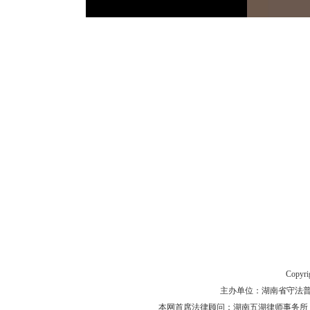
Copyr
主办单位：湖南省守法普法工作
本网首席法律顾问：湖南五湖律师事务所 主任律师 