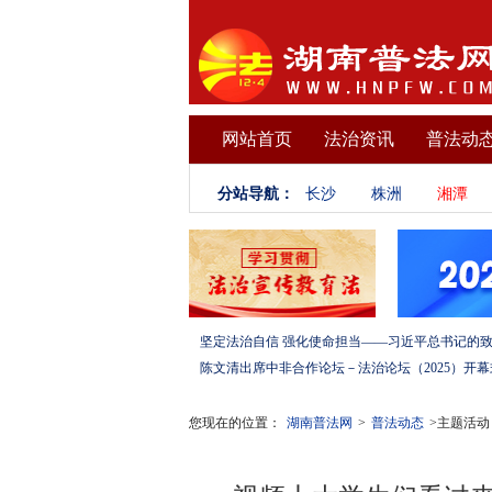
网站首页
法治资讯
普法动
分站导航：
长沙
株洲
湘潭
您现在的位置：
湖南普法网
>
普法动态
>主题活动