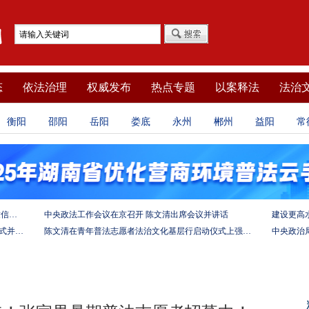
态
依法治理
权威发布
热点专题
以案释法
法治
衡阳
邵阳
岳阳
娄底
永州
郴州
益阳
常
坚定法治自信 强化使命担当——习近平总书记的致信激励法学法律工作者投身全面依法治国伟大实践
中央政法工作会议在京召开 陈文清出席会议并讲话
陈文清出席中非合作论坛－法治论坛（2025）开幕式并在湖南调研
陈文清在青年普法志愿者法治文化基层行启动仪式上强调 以学习宣传习近平法治思想引领普法工作