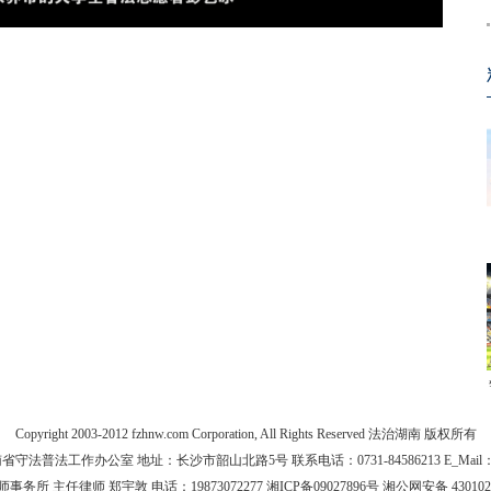
Copyright 2003-2012 fzhnw.com Corporation, All Rights Reserved 法治湖南 版权所有
法普法工作办公室 地址：长沙市韶山北路5号 联系电话：0731-84586213 E_Mail：yfz
主任律师 郑宇敦 电话：19873072277 湘ICP备09027896号 湘公网安备 43010