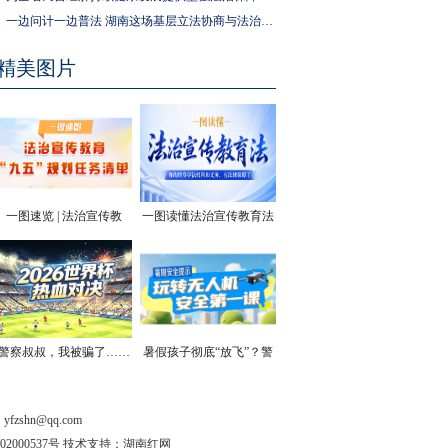
一边问计一边普法 湖南这场基层立法协商与法治宣传活动走进社区
精美图片
一图速览 | 法治宣传教
一图读懂法治宣传教育法
育“九五”规划任务清单
| 你的终身学法权利和义
务，有法律保障了
警察叔叔，我被骗了……
暑假孩子彻底“放飞”？警
方安全提醒！
shn@qq.com
202000537号 技术支持：湖南红网