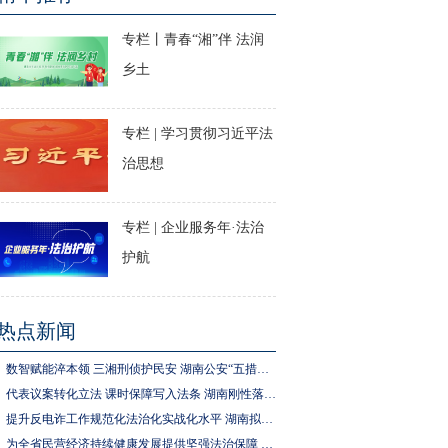
专栏丨青春“湘”伴 法润
乡土
专栏 | 学习贯彻习近平法
治思想
专栏 | 企业服务年·法治
护航
热点新闻
数智赋能淬本领 三湘刑侦护民安 湖南公安“五措并举”推进执法规范化建设
代表议案转化立法 课时保障写入法条 湖南刚性落实中小学生体育锻炼要求
提升反电诈工作规范化法治化实战化水平 湖南拟为反电诈工作立法
为全省民营经济持续健康发展提供坚强法治保障 湖南拟出台实施民营经济促进法办法