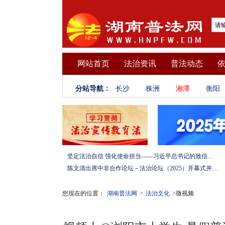
网站首页
法治资讯
普法动态
分站导航：
长沙
株洲
湘潭
衡阳
坚定法治自信 强化使命担当——习近平总书记的致信激励法学法律工作者投身全面依法治国伟大实践
陈文清出席中非合作论坛－法治论坛（2025）开幕式并在湖南调研
您现在的位置：
湖南普法网
>
法治文化
>微视频