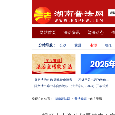
网站首页
法治资讯
普法动态
分站导航：
长沙
株洲
湘潭
衡阳
坚定法治自信 强化使命担当——习近平总书记的致信激励法学法律工作者投身全面依法治国伟大实践
陈文清出席中非合作论坛－法治论坛（2025）开幕式并在湖南调研
您现在的位置：
湖南普法网
>
普法动态
>市县资讯