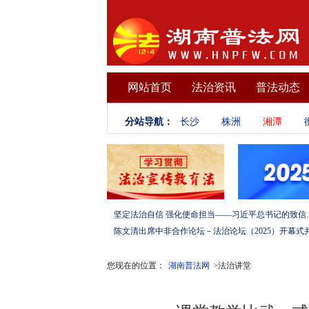
网站首页
法治资讯
普法动态
分站导航：
长沙
株洲
湘潭
坚定法治自信 强化使命担当——习
您现在的位置：
湖南普法网
>法治讲堂