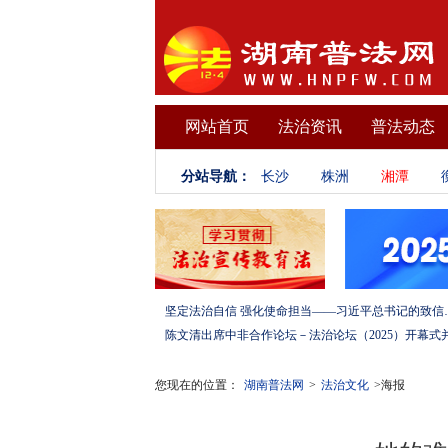
网站首页
法治资讯
普法动态
分站导航：
长沙
株洲
湘潭
坚定法治自信 强化使命担当——习
您现在的位置：
湖南普法网
>
法治文化
>海报