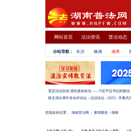
网站首页
法治资讯
普法动态
分站导航：
长沙
株洲
湘潭
坚定法治自信 强化使命担当——习
您现在的位置：
湖南普法网
>
要闻聚焦
>湖南