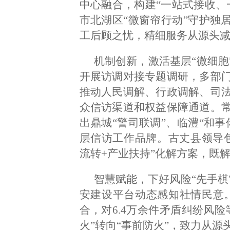
中心融合，构建“一站式接收、
市北湖区“微窗帘行动”守护独
工后顾之忧，精细服务从源头
机制创新，激活基层“微细胞
开展访调对接专题调研，多部
推动人民调解、行政调解、司
众信访渠道和权益保障通道。
出鼎城“警司联调”、临澧“和
层信访工作品牌。古丈县领导
流转+产业扶持”化解方案，既解
智慧赋能，下好风险“先手棋
安建设平台动态感知社情民意。长
合，对6.4万余件矛盾纠纷风
火”转向“事前防火”，致力从