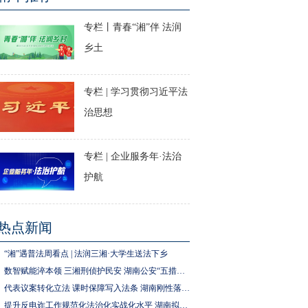
专栏丨青春“湘”伴 法润
乡土
专栏 | 学习贯彻习近平法
治思想
专栏 | 企业服务年·法治
护航
热点新闻
“湘”遇普法周看点 | 法润三湘·大学生送法下乡
数智赋能淬本领 三湘刑侦护民安 湖南公安“五措并举”推进执法规范化建设
代表议案转化立法 课时保障写入法条 湖南刚性落实中小学生体育锻炼要求
提升反电诈工作规范化法治化实战化水平 湖南拟为反电诈工作立法