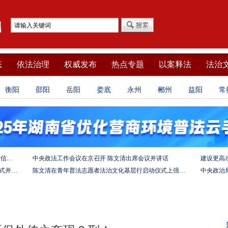
态
依法治理
权威发布
热点专题
以案释法
法治
衡阳
邵阳
岳阳
娄底
永州
郴州
益阳
常
坚定法治自信 强化使命担当——习近平总书记的致信激励法学法律工作者投身全面依法治国伟大实践
中央政法工作会议在京召开 陈文清出席会议并讲话
陈文清出席中非合作论坛－法治论坛（2025）开幕式并在湖南调研
陈文清在青年普法志愿者法治文化基层行启动仪式上强调 以学习宣传习近平法治思想引领普法工作