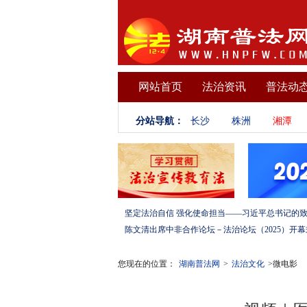
网站首页
法治资讯
普法动
分站导航：
长沙
株洲
湘潭
您现在的位置：
湖南普法网
>
法治文化
>微电影