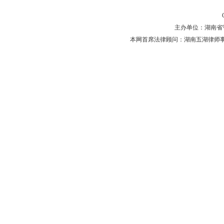
主办单位：湖南省守法普
本网首席法律顾问：湖南五湖律师事务所 主任