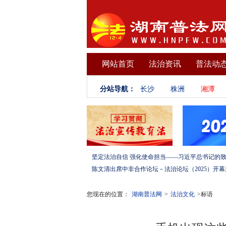
网站首页
法治资讯
普法动
分站导航：
长沙
株洲
湘潭
您现在的位置：
湖南普法网
>
法治文化
>标语