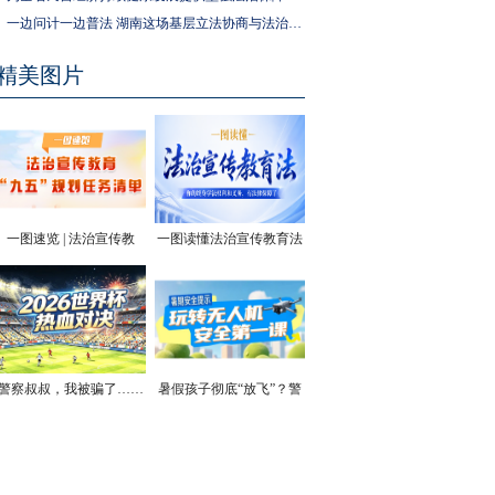
一边问计一边普法 湖南这场基层立法协商与法治宣传活动走进社区
精美图片
一图速览 | 法治宣传教
一图读懂法治宣传教育法
育“九五”规划任务清单
| 你的终身学法权利和义
务，有法律保障了
警察叔叔，我被骗了……
暑假孩子彻底“放飞”？警
方安全提醒！