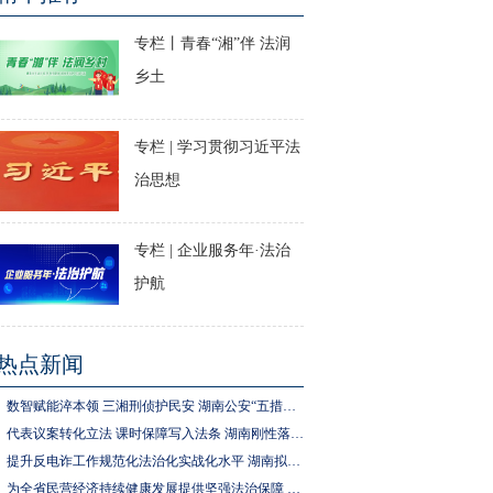
专栏丨青春“湘”伴 法润
乡土
专栏 | 学习贯彻习近平法
治思想
专栏 | 企业服务年·法治
护航
热点新闻
数智赋能淬本领 三湘刑侦护民安 湖南公安“五措并举”推进执法规范化建设
代表议案转化立法 课时保障写入法条 湖南刚性落实中小学生体育锻炼要求
提升反电诈工作规范化法治化实战化水平 湖南拟为反电诈工作立法
为全省民营经济持续健康发展提供坚强法治保障 湖南拟出台实施民营经济促进法办法