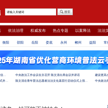
态
依法治理
权威发布
热点专题
以案释法
法治
衡阳
邵阳
岳阳
娄底
永州
郴州
益阳
常
坚定法治自信 强化使命担当——习近平总书记的致信激励法学法律工作者投身全面依法治国伟大实践
中央政法工作会议在京召开 陈文清出席会议并讲话
陈文清出席中非合作论坛－法治论坛（2025）开幕式并在湖南调研
陈文清在青年普法志愿者法治文化基层行启动仪式上强调 以学习宣传习近平法治思想引领普法工作