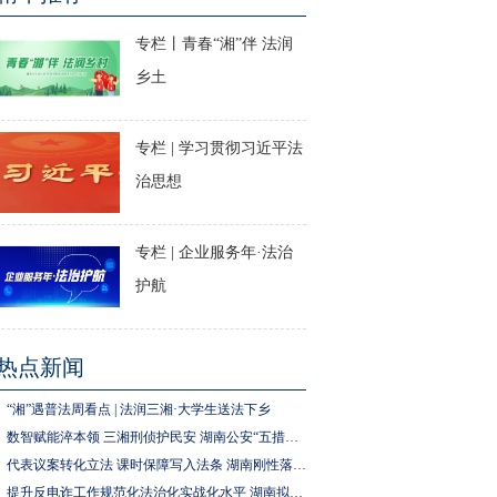
专栏丨青春“湘”伴 法润
乡土
专栏 | 学习贯彻习近平法
治思想
专栏 | 企业服务年·法治
护航
热点新闻
“湘”遇普法周看点 | 法润三湘·大学生送法下乡
数智赋能淬本领 三湘刑侦护民安 湖南公安“五措并举”推进执法规范化建设
代表议案转化立法 课时保障写入法条 湖南刚性落实中小学生体育锻炼要求
提升反电诈工作规范化法治化实战化水平 湖南拟为反电诈工作立法