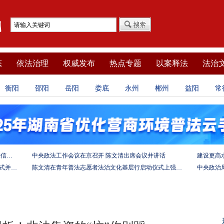
态
依法治理
权威发布
热点专题
以案释法
法治
衡阳
邵阳
岳阳
娄底
永州
郴州
益阳
常
坚定法治自信 强化使命担当——习近平总书记的致信激励法学法律工作者投身全面依法治国伟大实践
中央政法工作会议在京召开 陈文清出席会议并讲话
陈文清出席中非合作论坛－法治论坛（2025）开幕式并在湖南调研
陈文清在青年普法志愿者法治文化基层行启动仪式上强调 以学习宣传习近平法治思想引领普法工作