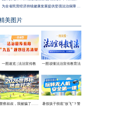
为全省民营经济持续健康发展提供坚强法治保障 湖南拟出台实施民营经济促进法办法
精美图片
一图速览 | 法治宣传教
一图读懂法治宣传教育法
育“九五”规划任务清单
| 你的终身学法权利和义
务，有法律保障了
警察叔叔，我被骗了……
暑假孩子彻底“放飞”？警
方安全提醒！