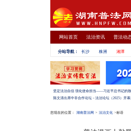
网站首页
法治资讯
普法动
分站导航：
长沙
株洲
湘潭
您现在的位置：
湖南普法网
>
法治文化
>标语