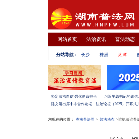
网站首页
法治资讯
普法动态
分站导航：
长沙
株洲
湘潭
坚定法治自信 强化使命担当——习
您现在的位置：
湖南普法网
>
普法动态
>谁执法谁普