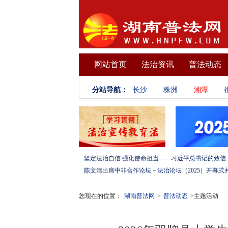
网站首页
法治资讯
普法动态
分站导航：
长沙
株洲
湘潭
坚定法治自信 强化使命担当——习
您现在的位置：
湖南普法网
>
普法动态
>主题活动