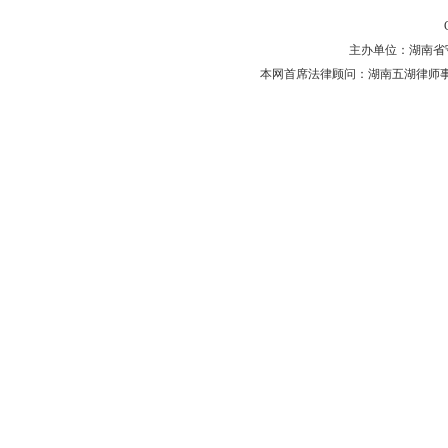
主办单位：湖南省守法普
本网首席法律顾问：湖南五湖律师事务所 主任