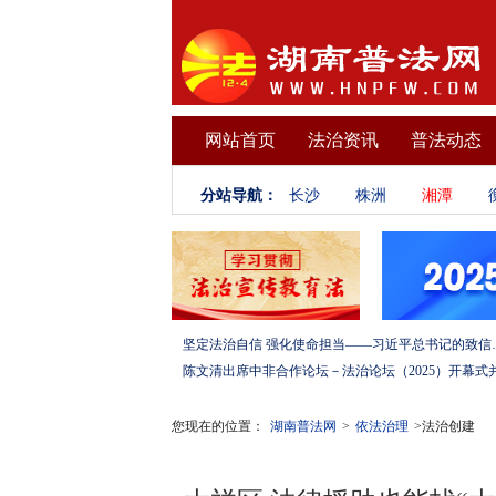
网站首页
法治资讯
普法动态
分站导航：
长沙
株洲
湘潭
坚定法治自信 强化使命担当——习
您现在的位置：
湖南普法网
>
依法治理
>法治创建