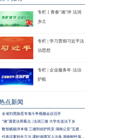
专栏丨青春“湘”伴 法润
乡土
专栏 | 学习贯彻习近平法
治思想
专栏 | 企业服务年·法治
护航
热点新闻
全省扫黑除恶专项斗争视频会议召开
“湘”遇普法周看点 | 法润三湘·大学生送法下乡
数智赋能淬本领 三湘刑侦护民安 湖南公安“五措并举”推进执法规范化建设
代表议案转化立法 课时保障写入法条 湖南刚性落实中小学生体育锻炼要求