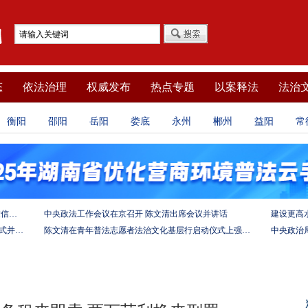
态
依法治理
权威发布
热点专题
以案释法
法治
衡阳
邵阳
岳阳
娄底
永州
郴州
益阳
常
坚定法治自信 强化使命担当——习近平总书记的致信激励法学法律工作者投身全面依法治国伟大实践
中央政法工作会议在京召开 陈文清出席会议并讲话
陈文清出席中非合作论坛－法治论坛（2025）开幕式并在湖南调研
陈文清在青年普法志愿者法治文化基层行启动仪式上强调 以学习宣传习近平法治思想引领普法工作