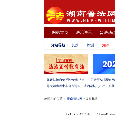
网站首页
法治资讯
普法动
分站导航：
长沙
株洲
湘潭
您现在的位置：
湖南普法网
>以案释法