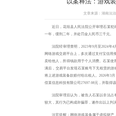
以案释法：游戏装
文章来源：湖南法治报 作
近日，花垣县人民法院公开审理石某犯
一年，缓刑二年，并处罚金人民币三千元。
法院经审理查明，2023年9月至202
网络游戏交易平台上，多次通过支付宝信用免
卖给他人，所得钱款用于个人消费。石某使用上
满后，交易平台发现石某账号下无租赁的游
将上述游戏装备款赔付给出租人。2026年
偿某信息科技有限公司27697.08元，并取得
法院审理后认为，被告人石某以非法占
较大，其行为已构成诈骗罪，遂作出以上判
法官提醒：网络游戏装备属于虚拟财产