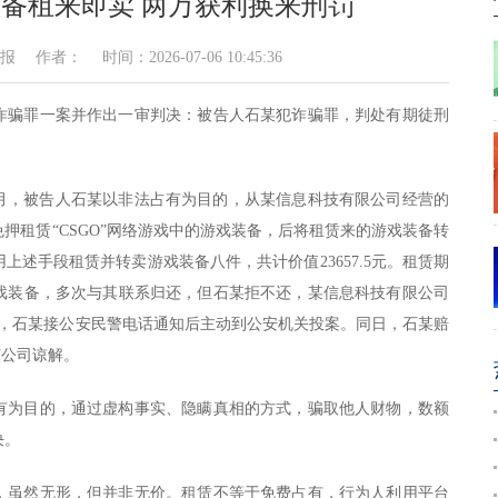
备租来即卖 两万获利换来刑罚
者： 时间：2026-07-06 10:45:36
诈骗罪一案并作出一审判决：被告人石某犯诈骗罪，判处有期徒刑
4年4月，被告人石某以非法占有为目的，从某信息科技有限公司经营的
押租赁“CSGO”网络游戏中的游戏装备，后将租赁来的游戏装备转
述手段租赁并转卖游戏装备八件，共计价值23657.5元。租赁期
戏装备，多次与其联系归还，但石某拒不还，某信息科技有限公司
3月，石某接公安民警电话通知后主动到公安机关投案。同日，石某赔
该公司谅解。
有为目的，通过虚构事实、隐瞒真相的方式，骗取他人财物，数额
决。
，虽然无形，但并非无价。租赁不等于免费占有，行为人利用平台