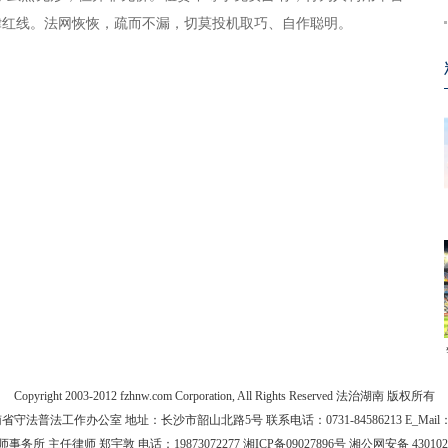
律红线。法网恢恢，疏而不漏，切莫投机取巧、自作聪明。
Copyright 2003-2012 fzhnw.com Corporation, All Rights Reserved 法治湖南 版权所有
法普法工作办公室 地址：长沙市韶山北路5号 联系电话：0731-84586213 E_Mail：yfz
主任律师 郑宇敦 电话：19873072277 湘ICP备09027896号 湘公网安备 43010