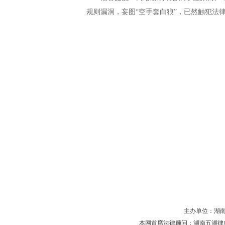
规则漏洞，妄图“空手套白狼”，已然触犯法
主办单位：湖南省守
本网首席法律顾问：湖南五湖律师事务所 