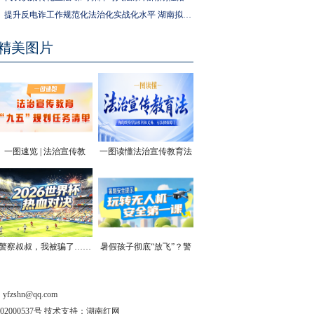
提升反电诈工作规范化法治化实战化水平 湖南拟为反电诈工作立法
精美图片
一图速览 | 法治宣传教
一图读懂法治宣传教育法
育“九五”规划任务清单
| 你的终身学法权利和义
务，有法律保障了
警察叔叔，我被骗了……
暑假孩子彻底“放飞”？警
方安全提醒！
shn@qq.com
202000537号 技术支持：湖南红网