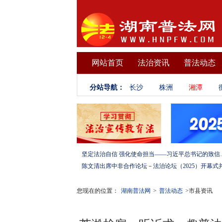
网站首页
法治资讯
普法动态
分站导航：
长沙
株洲
湘潭
坚定法治自信 强化使命担当——习
您现在的位置：
湖南普法网
>
普法动态
>市县资讯