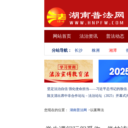
网站首页
法治资讯
普法动态
分站导航：
长沙
株洲
湘潭
坚定法治自信 强化使命担当——习
您现在的位置：
湖南普法网
>以案释法