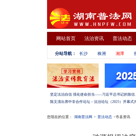
网站首页
法治资讯
普法动态
分站导航：
长沙
株洲
湘潭
坚定法治自信 强化使命担当——习
您现在的位置：
湖南普法网
>
普法动态
>市县资讯