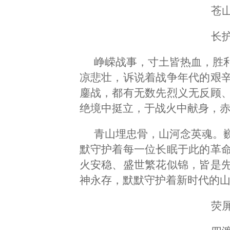
苍
长
峥嵘战事，寸土皆热血，胜
凉悲壮，诉说着战争年代的艰
鏖战，都有无数先烈义无反顾
绝境中挺立，于战火中献身，
青山埋忠骨，山河念英魂。
默守护着每一位长眠于此的革
火安稳、盛世繁花似锦，皆是
神永存，默默守护着新时代的
荧