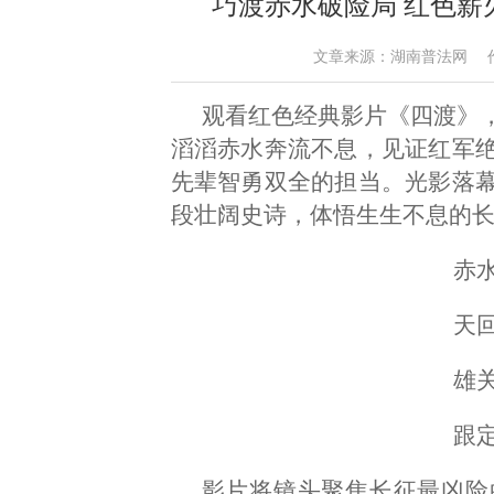
巧渡赤水破险局 红色薪
文章来源：湖南普法网 作者：李
观看红色经典影片《四渡》
滔滔赤水奔流不息，见证红军
先辈智勇双全的担当。光影落
段壮阔史诗，体悟生生不息的
赤
天
雄
跟
影片将镜头聚焦长征最凶险