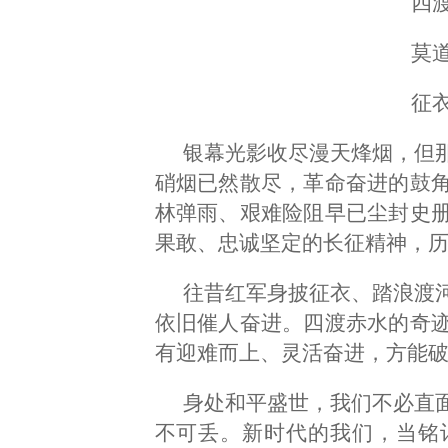
四
莫
征
银幕光影收尽漫天烽烟，但
硝烟已然散尽，革命奋进的鼓
林弹雨、艰难险阻早已尘封史
果敢、忠诚坚定的长征精神，
往昔红军身披征衣、踏浪渡
依旧催人奋进。四渡赤水的奇
有迎难而上、灵活奋进，方能
身处和平盛世，我们不必直
不可丢。新时代的我们，当铭