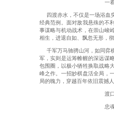
一
四渡赤水，不仅是一场浴血
经典范例。面对敌我悬殊的不
事谋略与机动战术，在崇山峻
相生，进退自如、飘忽无形，
千军万马驰骋山河，如同弈
军，实则是运筹帷幄的深远谋
包围圈，以极小牺牲换取战略
峰之作。一招妙棋盘活全局，
局的魄力，穿越百年依旧震撼
渡
忠