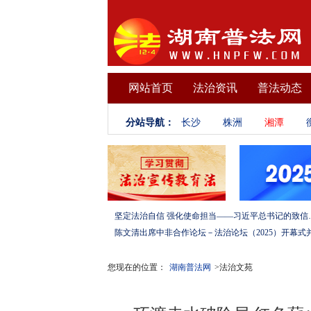
网站首页
法治资讯
普法动态
分站导航：
长沙
株洲
湘潭
坚定法治自信 强化使命担当——习
您现在的位置：
湖南普法网
>法治文苑