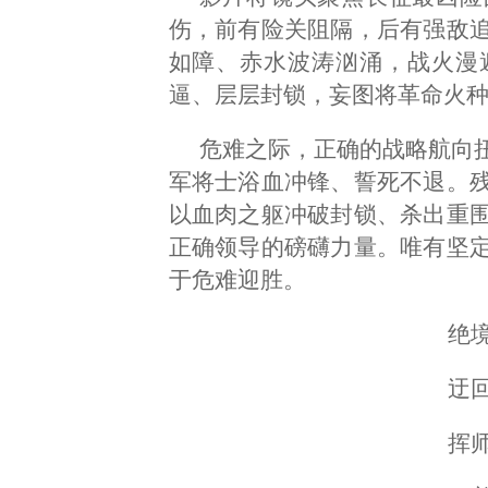
伤，前有险关阻隔，后有强敌
如障、赤水波涛汹涌，战火漫
逼、层层封锁，妄图将革命火
危难之际，正确的战略航向
军将士浴血冲锋、誓死不退。
以血肉之躯冲破封锁、杀出重
正确领导的磅礴力量。唯有坚
于危难迎胜。
绝
迂
挥