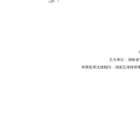
凉！
主办单位：湖南省守法普
本网首席法律顾问：湖南五湖律师事务所 主任