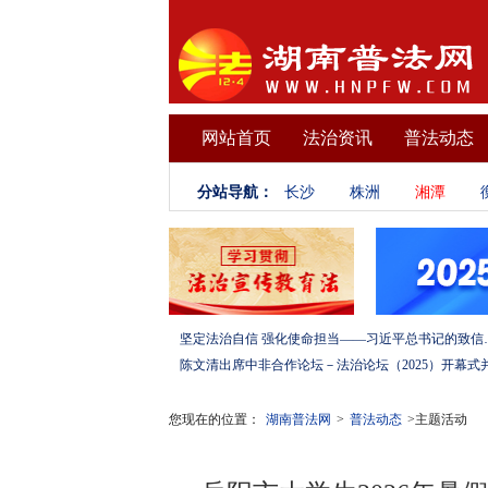
网站首页
法治资讯
普法动态
分站导航：
长沙
株洲
湘潭
坚定法治自信 强化使命担当——习
您现在的位置：
湖南普法网
>
普法动态
>主题活动