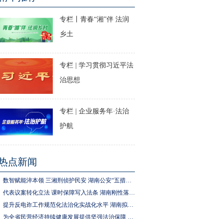
专栏丨青春“湘”伴 法润
乡土
专栏 | 学习贯彻习近平法
治思想
专栏 | 企业服务年·法治
护航
热点新闻
数智赋能淬本领 三湘刑侦护民安 湖南公安“五措并举”推进执法规范化建设
代表议案转化立法 课时保障写入法条 湖南刚性落实中小学生体育锻炼要求
提升反电诈工作规范化法治化实战化水平 湖南拟为反电诈工作立法
为全省民营经济持续健康发展提供坚强法治保障 湖南拟出台实施民营经济促进法办法