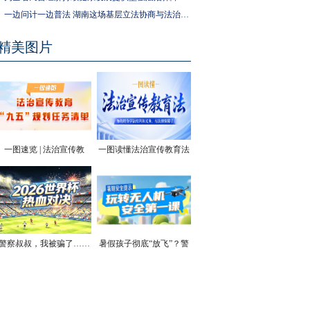
一边问计一边普法 湖南这场基层立法协商与法治宣传活动走进社区
精美图片
一图速览 | 法治宣传教
一图读懂法治宣传教育法
育“九五”规划任务清单
| 你的终身学法权利和义
务，有法律保障了
警察叔叔，我被骗了……
暑假孩子彻底“放飞”？警
方安全提醒！