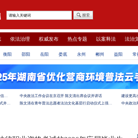
态
依法治理
权威发布
热点专题
以案释法
法治
衡阳
邵阳
岳阳
娄底
永州
郴州
益阳
常
坚定法治自信 强化使命担当——习近平总书记的致信激励法学法律工作者投身全面依法治国伟大实践
中央政法工作会议在京召开 陈文清出席会议并讲话
陈文清出席中非合作论坛－法治论坛（2025）开幕式并在湖南调研
陈文清在青年普法志愿者法治文化基层行启动仪式上强调 以学习宣传习近平法治思想引领普法工作