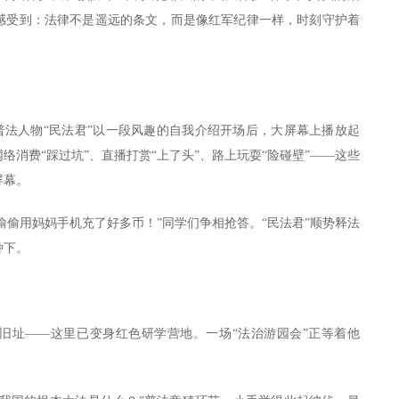
感受到：法律不是遥远的条文，而是像红军纪律一样，时刻守护着
P普法人物“民法君”以一段风趣的自我介绍开场后，大屏幕上播放起
消费“踩过坑”、直播打赏“上了头”、路上玩耍“险碰壁”——这些
屏幕。
偷偷用妈妈手机充了好多币！”同学们争相抢答。“民法君”顺势释法
种下。
旧址——这里已变身红色研学营地。一场“法治游园会”正等着他