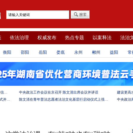
态
依法治理
权威发布
热点专题
以案释法
法治
衡阳
邵阳
岳阳
娄底
永州
郴州
益阳
常
坚定法治自信 强化使命担当——习近平总书记的致信激励法学法律工作者投身全面依法治国伟大实践
中央政法工作会议在京召开 陈文清出席会议并讲话
陈文清出席中非合作论坛－法治论坛（2025）开幕式并在湖南调研
陈文清在青年普法志愿者法治文化基层行启动仪式上强调 以学习宣传习近平法治思想引领普法工作