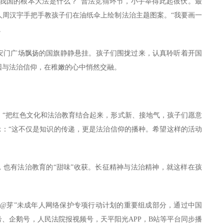
“我国的根本大法是什么？”普法竞猜环节，小手举得此起彼伏。最
人周汉宇手把手教孩子们在油纸伞上绘制法治主题图案。“我要画一
。
在天安门广场飘扬的国旗静静悬挂。孩子们围拢过来，认真聆听着开国
因与法治信仰，在稚嫩的心中悄然交融。
：“把红色文化和法治教育结合起来，形式新、接地气，孩子们愿意
示：“这不仅是知识的传递，更是法治信仰的播种。希望这样的活动
，也有法治教育的“甜味”收获。长征精神与法治精神，就这样在孩
“@芽”未成年人网络保护专项行动计划的重要组成部分，通过中国
、企鹅号，人民法院报视频号，天平阳光APP，B站等平台同步播