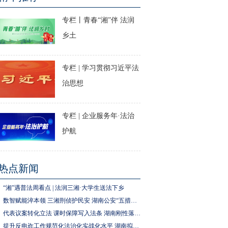
专栏丨青春“湘”伴 法润
乡土
专栏 | 学习贯彻习近平法
治思想
专栏 | 企业服务年·法治
护航
热点新闻
“湘”遇普法周看点 | 法润三湘·大学生送法下乡
数智赋能淬本领 三湘刑侦护民安 湖南公安“五措并举”推进执法规范化建设
代表议案转化立法 课时保障写入法条 湖南刚性落实中小学生体育锻炼要求
提升反电诈工作规范化法治化实战化水平 湖南拟为反电诈工作立法