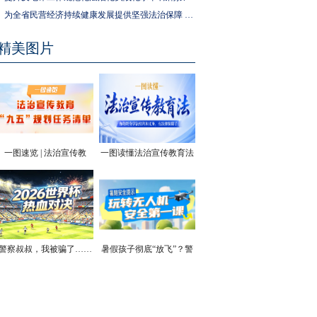
为全省民营经济持续健康发展提供坚强法治保障 湖南拟出台实施民营经济促进法办法
精美图片
一图速览 | 法治宣传教
一图读懂法治宣传教育法
育“九五”规划任务清单
| 你的终身学法权利和义
务，有法律保障了
警察叔叔，我被骗了……
暑假孩子彻底“放飞”？警
方安全提醒！