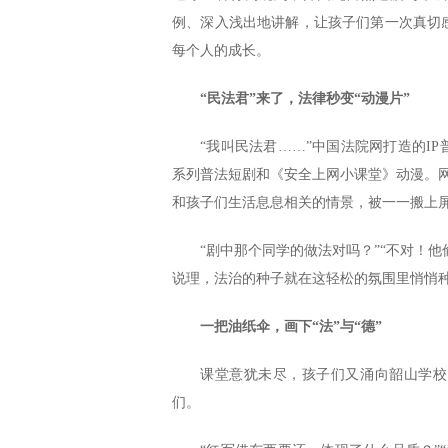
例、深入浅出地讲解，让孩子们第一次真切
每个人的成长。
“民法君”来了，法律秒变“动漫片”
“我叫民法君……”中国法院网打造的I
系列普法短剧和《安全上网小课堂》动漫。网络
和孩子们生活息息相关的情景，被一一搬上
“剧中那个同学的做法对吗？”“不对！他
说理，法治的种子就在这轻松的氛围里悄悄
一把油纸伞，画下“法”与“德”
课堂意犹未尽，孩子们又涌向韶山学校
们。