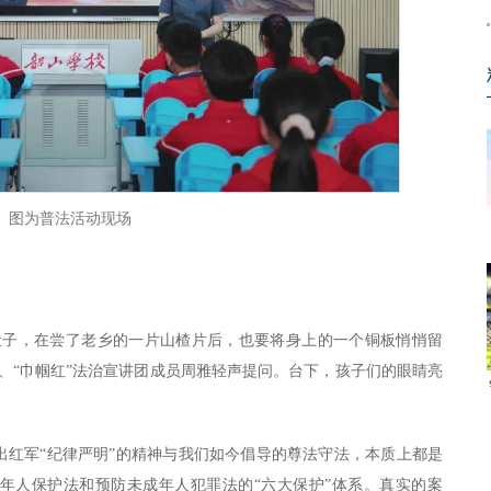
图为普法活动现场
肚子，在尝了老乡的一片山楂片后，也要将身上的一个铜板悄悄留
、“巾帼红”法治宣讲团成员周雅轻声提问。台下，孩子们的眼睛亮
出红军“纪律严明”的精神与我们如今倡导的尊法守法，本质上都是
年人保护法和预防未成年人犯罪法的“六大保护”体系。真实的案