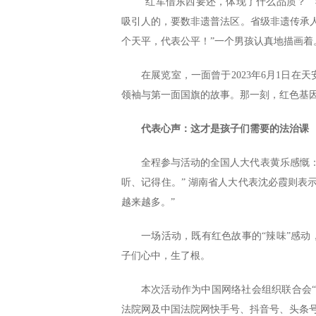
“红军借东西要还，体现了什么品质？”
吸引人的，要数非遗普法区。省级非遗传承
个天平，代表公平！”一个男孩认真地描画着
在展览室，一面曾于2023年6月1日
领袖与第一面国旗的故事。那一刻，红色基
代表心声：这才是孩子们需要的法治课
全程参与活动的全国人大代表黄乐感慨
听、记得住。” 湖南省人大代表沈必霞则表
越来越多。”
一场活动，既有红色故事的“辣味”感动
子们心中，生了根。
本次活动作为中国网络社会组织联合会
法院网及中国法院网快手号、抖音号、头条号