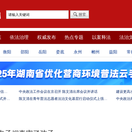
态
依法治理
权威发布
热点专题
以案释法
法治
衡阳
邵阳
岳阳
娄底
永州
郴州
益阳
常
坚定法治自信 强化使命担当——习近平总书记的致信激励法学法律工作者投身全面依法治国伟大实践
中央政法工作会议在京召开 陈文清出席会议并讲话
陈文清出席中非合作论坛－法治论坛（2025）开幕式并在湖南调研
陈文清在青年普法志愿者法治文化基层行启动仪式上强调 以学习宣传习近平法治思想引领普法工作