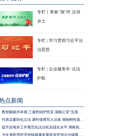
专栏丨青春“湘”伴 法润
乡土
专栏 | 学习贯彻习近平法
治思想
专栏 | 企业服务年·法治
护航
热点新闻
数智赋能淬本领 三湘刑侦护民安 湖南公安“五措并举”推进执法规范化建设
代表议案转化立法 课时保障写入法条 湖南刚性落实中小学生体育锻炼要求
提升反电诈工作规范化法治化实战化水平 湖南拟为反电诈工作立法
为全省民营经济持续健康发展提供坚强法治保障 湖南拟出台实施民营经济促进法办法