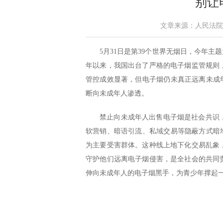
别让
文章来源：人民法院报 作
5月31日是第39个世界无烟日，今年主
年以来，我国出台了严格的电子烟监管规则
管控成效显著，但电子烟仍未真正远离未成
断向未成年人渗透。
禁止向未成年人出售电子烟是社会共识
软营销、暗语引流、私域交易等隐蔽方式暗
为主要受害群体。这种线上地下化交易乱象
守护他们远离电子烟侵害，是全社会的共同
伸向未成年人的电子烟黑手，为青少年撑起