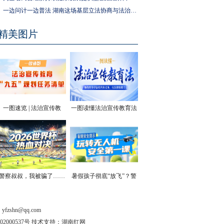
一边问计一边普法 湖南这场基层立法协商与法治宣传活动走进社区
精美图片
一图速览 | 法治宣传教
一图读懂法治宣传教育法
育“九五”规划任务清单
| 你的终身学法权利和义
务，有法律保障了
警察叔叔，我被骗了……
暑假孩子彻底“放飞”？警
方安全提醒！
shn@qq.com
202000537号 技术支持：湖南红网