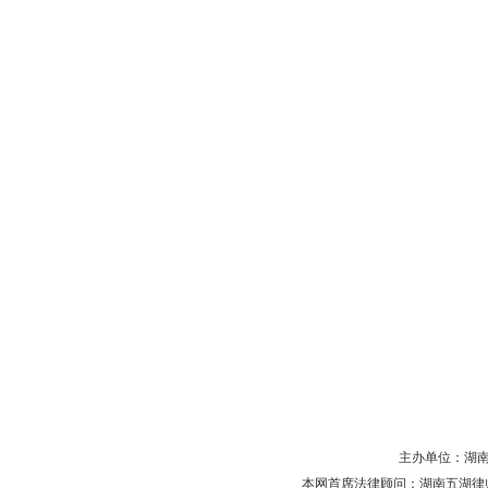
主办单位：湖南省守
本网首席法律顾问：湖南五湖律师事务所 