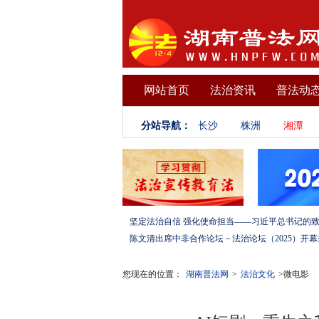
网站首页
法治资讯
普法动
分站导航：
长沙
株洲
湘潭
您现在的位置：
湖南普法网
>
法治文化
>微电影