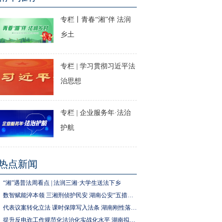
专栏丨青春“湘”伴 法润
乡土
专栏 | 学习贯彻习近平法
治思想
专栏 | 企业服务年·法治
护航
热点新闻
“湘”遇普法周看点 | 法润三湘·大学生送法下乡
数智赋能淬本领 三湘刑侦护民安 湖南公安“五措并举”推进执法规范化建设
代表议案转化立法 课时保障写入法条 湖南刚性落实中小学生体育锻炼要求
提升反电诈工作规范化法治化实战化水平 湖南拟为反电诈工作立法