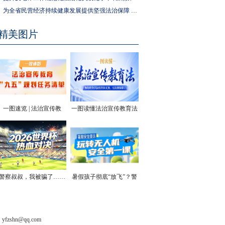
为全省民营经济持续健康发展提供坚强法治保障 湖南拟出台实施民营经济促进法办法
精美图片
一图速览 | 法治宣传教
一图读懂法治宣传教育法
育“九五”规划任务清单
| 你的终身学法权利和义
务，有法律保障了
警察叔叔，我被骗了……
暑假孩子彻底“放飞”？警
方安全提醒！
shn@qq.com