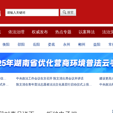
态
依法治理
权威发布
热点专题
以案释法
法治
衡阳
邵阳
岳阳
娄底
永州
郴州
益阳
常
坚定法治自信 强化使命担当——习近平总书记的致信激励法学法律工作者投身全面依法治国伟大实践
中央政法工作会议在京召开 陈文清出席会议并讲话
陈文清出席中非合作论坛－法治论坛（2025）开幕式并在湖南调研
陈文清在青年普法志愿者法治文化基层行启动仪式上强调 以学习宣传习近平法治思想引领普法工作