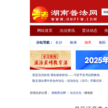
网站首页
法治资讯
普法动态
分站导航：
长沙
株洲
湘潭
衡阳
坚定法治自信 强化使命担当——习近平总书记的致信激励法学法律工作者投身全面依法治国伟大实践
陈文清出席中非合作论坛－法治论坛（2025）开幕式并在湖南调研
您现在的位置：
湖南普法网
>
法治文化
>微电影