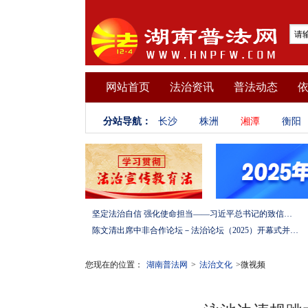
网站首页
法治资讯
普法动态
分站导航：
长沙
株洲
湘潭
衡阳
坚定法治自信 强化使命担当——习近平总书记的致信激励法学法律工作者投身全面依法治国伟大实践
陈文清出席中非合作论坛－法治论坛（2025）开幕式并在湖南调研
您现在的位置：
湖南普法网
>
法治文化
>微视频