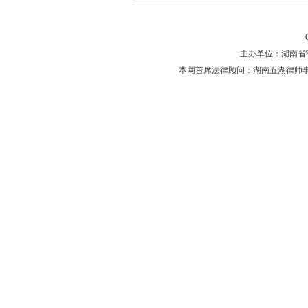
主办单位：湖南省守法普
本网首席法律顾问：湖南五湖律师事务所 主任