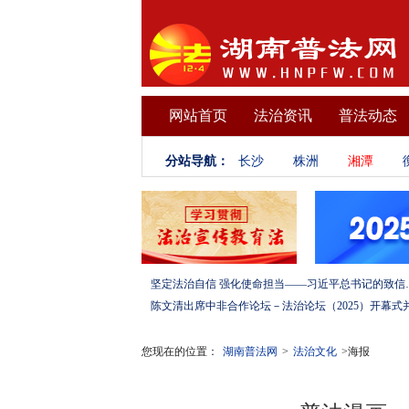
网站首页
法治资讯
普法动态
分站导航：
长沙
株洲
湘潭
坚定法治自信 强化使命担当——习
您现在的位置：
湖南普法网
>
法治文化
>海报