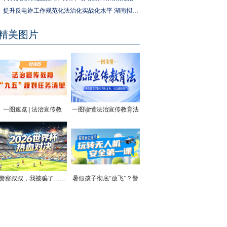
提升反电诈工作规范化法治化实战化水平 湖南拟为反电诈工作立法
精美图片
一图速览 | 法治宣传教
一图读懂法治宣传教育法
育“九五”规划任务清单
| 你的终身学法权利和义
务，有法律保障了
警察叔叔，我被骗了……
暑假孩子彻底“放飞”？警
方安全提醒！