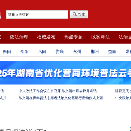
态
依法治理
权威发布
热点专题
以案释法
法治
衡阳
邵阳
岳阳
娄底
永州
郴州
益阳
常
坚定法治自信 强化使命担当——习近平总书记的致信激励法学法律工作者投身全面依法治国伟大实践
中央政法工作会议在京召开 陈文清出席会议并讲话
陈文清出席中非合作论坛－法治论坛（2025）开幕式并在湖南调研
陈文清在青年普法志愿者法治文化基层行启动仪式上强调 以学习宣传习近平法治思想引领普法工作