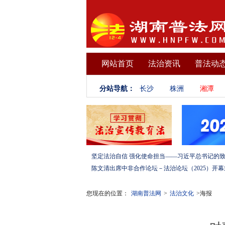
网站首页
法治资讯
普法动
分站导航：
长沙
株洲
湘潭
您现在的位置：
湖南普法网
>
法治文化
>海报