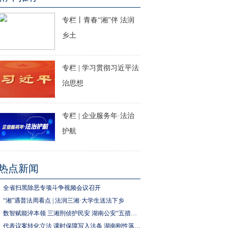
专栏丨青春“湘”伴 法润
乡土
专栏 | 学习贯彻习近平法
治思想
专栏 | 企业服务年·法治
护航
热点新闻
全省扫黑除恶专项斗争视频会议召开
“湘”遇普法周看点 | 法润三湘·大学生送法下乡
数智赋能淬本领 三湘刑侦护民安 湖南公安“五措并举”推进执法规范化建设
代表议案转化立法 课时保障写入法条 湖南刚性落实中小学生体育锻炼要求