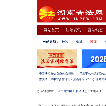
网站首页
法治资讯
普法动态
分站导航：
长沙
株洲
湘潭
坚定法治自信 强化使命担当——习
您现在的位置：
湖南普法网
>
普法动态
>主题活动