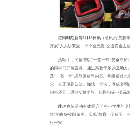
红网时刻新闻6月16日讯
（通讯员 黄鹏
开展“人人讲安全、个个会应急”交通安全主
活动中，民辅警以“一盔一带”安全守护
的同学们开展宣讲。通过寓教于乐的互动方
及“一盔一带”规范佩戴等内容。希望通过
念，真正做到知法、懂法、守法，养成文明
问答环节，通过交警小熊、钥匙扣等小奖品
此次宣传活动有效提升了中小学生的交
急”的良好校园氛围。实现“教育一个孩子，
行平安。