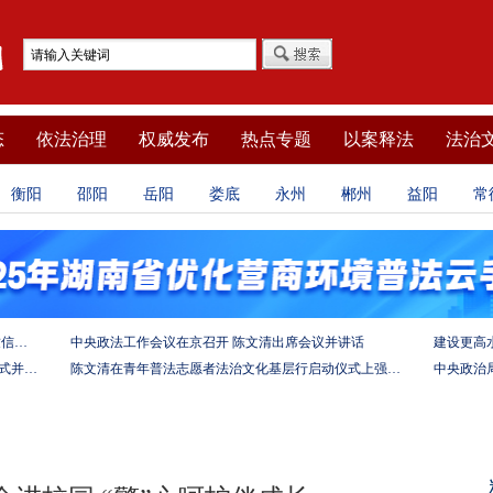
态
依法治理
权威发布
热点专题
以案释法
法治
衡阳
邵阳
岳阳
娄底
永州
郴州
益阳
常
坚定法治自信 强化使命担当——习近平总书记的致信激励法学法律工作者投身全面依法治国伟大实践
中央政法工作会议在京召开 陈文清出席会议并讲话
陈文清出席中非合作论坛－法治论坛（2025）开幕式并在湖南调研
陈文清在青年普法志愿者法治文化基层行启动仪式上强调 以学习宣传习近平法治思想引领普法工作