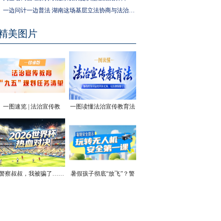
一边问计一边普法 湖南这场基层立法协商与法治宣传活动走进社区
精美图片
一图速览 | 法治宣传教
一图读懂法治宣传教育法
育“九五”规划任务清单
| 你的终身学法权利和义
务，有法律保障了
警察叔叔，我被骗了……
暑假孩子彻底“放飞”？警
方安全提醒！