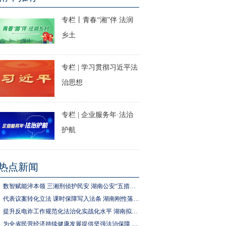
专栏丨青春“湘”伴 法润
乡土
专栏 | 学习贯彻习近平法
治思想
专栏 | 企业服务年·法治
护航
热点新闻
数智赋能淬本领 三湘刑侦护民安 湖南公安“五措并举”推进执法规范化建设
代表议案转化立法 课时保障写入法条 湖南刚性落实中小学生体育锻炼要求
提升反电诈工作规范化法治化实战化水平 湖南拟为反电诈工作立法
为全省民营经济持续健康发展提供坚强法治保障 湖南拟出台实施民营经济促进法办法