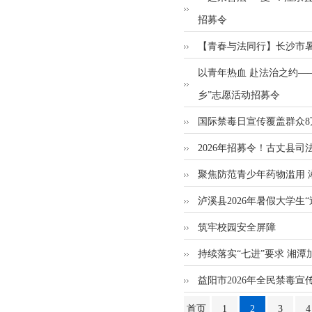
招募令
【青春与法同行】长沙市暑
以青年热血 赴法治之约——
乡”志愿活动招募令
国际禁毒日宣传覆盖群众8
2026年招募令！古丈县司
聚焦防范青少年药物滥用 
泸溪县2026年暑假大学生
筑牢校园安全屏障
持续落实“七进”要求 湘
益阳市2026年全民禁毒宣
首页
1
2
3
4