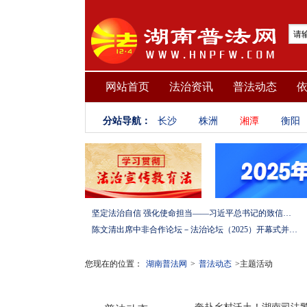
网站首页
法治资讯
普法动态
分站导航：
长沙
株洲
湘潭
衡阳
坚定法治自信 强化使命担当——习近平总书记的致信激励法学法律工作者投身全面依法治国伟大实践
陈文清出席中非合作论坛－法治论坛（2025）开幕式并在湖南调研
您现在的位置：
湖南普法网
>
普法动态
>主题活动