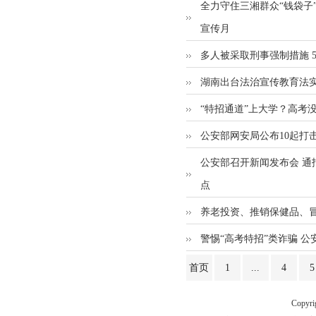
全力守住三湘群众“钱袋子”
宣传月
多人被采取刑事强制措施 
湖南出台法治宣传教育法实
“特招通道”上大学？高考
公安部网安局公布10起打
公安部召开新闻发布会 通
点
养老投资、推销保健品、冒
警惕“高考特招”类诈骗 
首页
1
...
4
5
Copyr