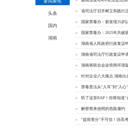
最高法发布4件依法惩治渎
要闻聚焦
省司法厅召开树立和践行
头条
国家禁毒办：新发现35岁以
国内
国家禁毒办：2025年共破
湖南
湖南省人民政府行政复议
湖南省司法厅行政复议申
湖南将联合会诊营商环境
针对企业八大痛点 湖南出
禁毒普法从“入耳”到“入心”
听了这首RAP！你将知道“
解密替来他明的危险邀约
“提前查分”不可信！涉高