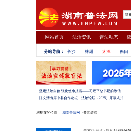
网站首页
法治资讯
普法动态
分站导航：
长沙
株洲
湘潭
衡阳
坚定法治自信 强化使命担当——习近平总书记的致信激励法学法律工作者投身全面依法治国伟大实践
陈文清出席中非合作论坛－法治论坛（2025）开幕式并在湖南调研
您现在的位置：
湖南普法网
>要闻聚焦