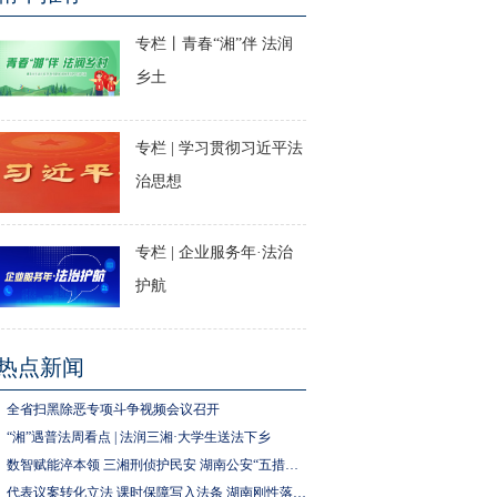
专栏丨青春“湘”伴 法润
乡土
专栏 | 学习贯彻习近平法
治思想
专栏 | 企业服务年·法治
护航
热点新闻
全省扫黑除恶专项斗争视频会议召开
“湘”遇普法周看点 | 法润三湘·大学生送法下乡
数智赋能淬本领 三湘刑侦护民安 湖南公安“五措并举”推进执法规范化建设
代表议案转化立法 课时保障写入法条 湖南刚性落实中小学生体育锻炼要求