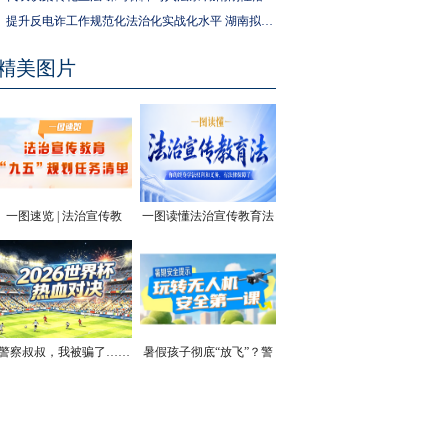
提升反电诈工作规范化法治化实战化水平 湖南拟为反电诈工作立法
精美图片
一图速览 | 法治宣传教
一图读懂法治宣传教育法
育“九五”规划任务清单
| 你的终身学法权利和义
务，有法律保障了
警察叔叔，我被骗了……
暑假孩子彻底“放飞”？警
方安全提醒！