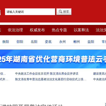
态
依法治理
权威发布
热点专题
以案释法
法治
衡阳
邵阳
岳阳
娄底
永州
郴州
益阳
常
坚定法治自信 强化使命担当——习近平总书记的致信激励法学法律工作者投身全面依法治国伟大实践
中央政法工作会议在京召开 陈文清出席会议并讲话
陈文清出席中非合作论坛－法治论坛（2025）开幕式并在湖南调研
陈文清在青年普法志愿者法治文化基层行启动仪式上强调 以学习宣传习近平法治思想引领普法工作