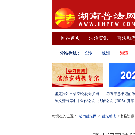
网站首页
法治资讯
普法动
分站导航：
长沙
株洲
湘潭
您现在的位置：
湖南普法网
>
普法动态
>市县资讯