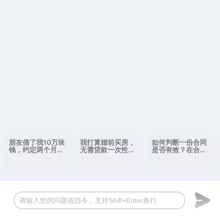
朋友借了我10万块
我打算婚前买房，
如何判断一份合同
钱，约定两个月归
无需贷款一次性付
是否有效？在合同
还且不需要利息。
清，产权登记在我
履行过程中，如果
已经半年过去了但
名下。请问如果离
双方发生纠纷，应
他一直没有还，我
婚的话，房子是属
如何处理？
可以要求增加利息
于我一个人的吗？
吗？